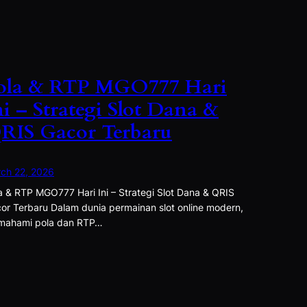
ola & RTP MGO777 Hari
ni – Strategi Slot Dana &
RIS Gacor Terbaru
ch 22, 2026
a & RTP MGO777 Hari Ini – Strategi Slot Dana & QRIS
or Terbaru Dalam dunia permainan slot online modern,
ahami pola dan RTP…