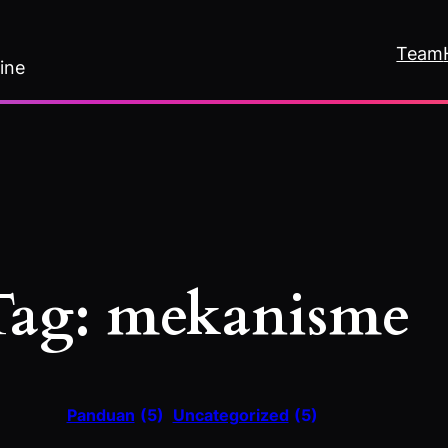
Team
ine
Tag:
mekanisme
Panduan
(5)
Uncategorized
(5)