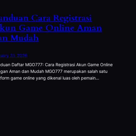
anduan Cara Registrasi
kun Game Online Aman
an Mudah
uary 31, 2026
duan Daftar MGO777: Cara Registrasi Akun Game Online
gan Aman dan Mudah MGO777 merupakan salah satu
tform game online yang dikenal luas oleh pemain…