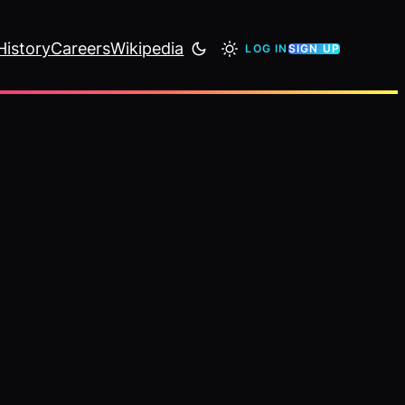
History
Careers
Wikipedia
LOG IN
SIGN UP