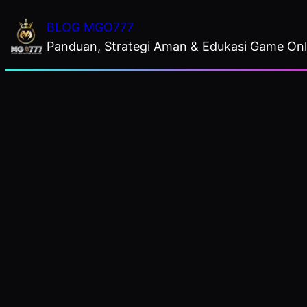
Skip
BLOG MGO777
to
Panduan, Strategi Aman & Edukasi Game Onl
content