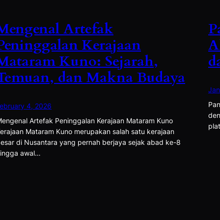
Mengenal Artefak
P
Peninggalan Kerajaan
A
Mataram Kuno: Sejarah,
d
Temuan, dan Makna Budaya
Jan
Pan
ebruary 4, 2026
den
engenal Artefak Peninggalan Kerajaan Mataram Kuno
pla
erajaan Mataram Kuno merupakan salah satu kerajaan
esar di Nusantara yang pernah berjaya sejak abad ke-8
ingga awal…