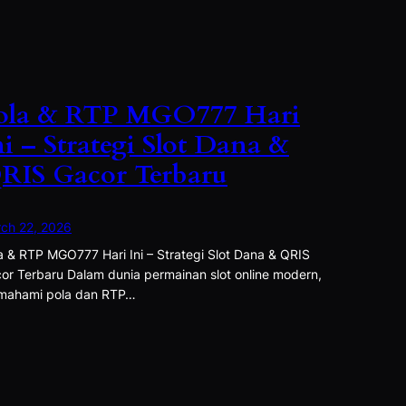
ola & RTP MGO777 Hari
ni – Strategi Slot Dana &
RIS Gacor Terbaru
ch 22, 2026
a & RTP MGO777 Hari Ini – Strategi Slot Dana & QRIS
or Terbaru Dalam dunia permainan slot online modern,
ahami pola dan RTP…