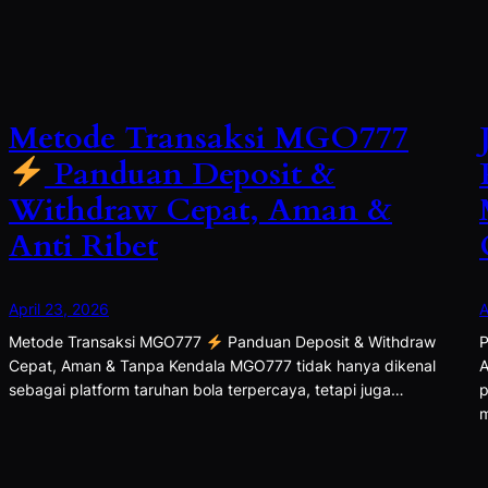
Metode Transaksi MGO777
Panduan Deposit &
Withdraw Cepat, Aman &
Anti Ribet
April 23, 2026
A
Metode Transaksi MGO777
Panduan Deposit & Withdraw
P
Cepat, Aman & Tanpa Kendala MGO777 tidak hanya dikenal
A
sebagai platform taruhan bola terpercaya, tetapi juga…
p