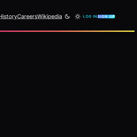
History
Careers
Wikipedia
LOG IN
SIGN UP